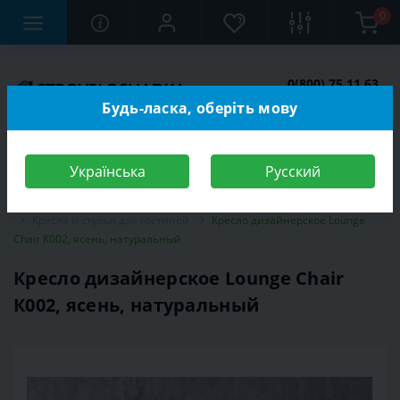
0
0(800) 75 11 63
Заказать звонок
Будь-ласка, оберіть мову
Українська
Русский
Строительный магазин
Мебель
Мебель для гостиной
Кресла и стулья для гостиной
Кресло дизайнерское Lounge
Chair К002, ясень, натуральный
Кресло дизайнерское Lounge Chair
К002, ясень, натуральный