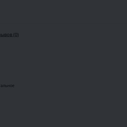
зывов (0)
тальное