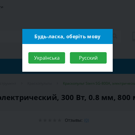
ти
Будь-ласка, оберіть мову
Українська
Русский
струмент
Краскопульты
Краскопульт Stern SG-800A, электрически
электрический, 300 Вт, 0.8 мм, 800
Отзывы:
(0)