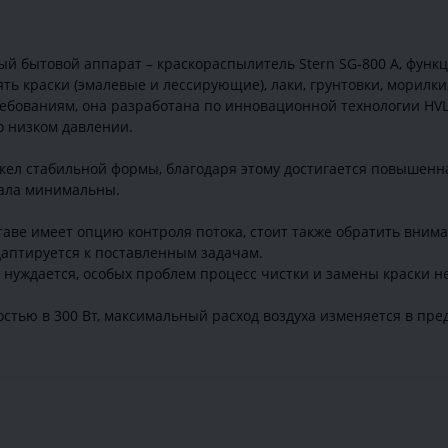
бытовой аппарат – краскораспылитель Stern SG-800 A, функци
ь краски (эмалевые и лессирующие), лаки, грунтовки, морилки,
бованиям, она разработана по инновационной технологии HVLP
о низком давлении.
кел стабильной формы, благодаря этому достигается повышенн
иала минимальны.
ставе имеет опцию контроля потока, стоит также обратить вни
даптируется к поставленным задачам.
нуждается, особых проблем процесс чистки и замены краски не
тью в 300 Вт, максимальный расход воздуха изменяется в преде