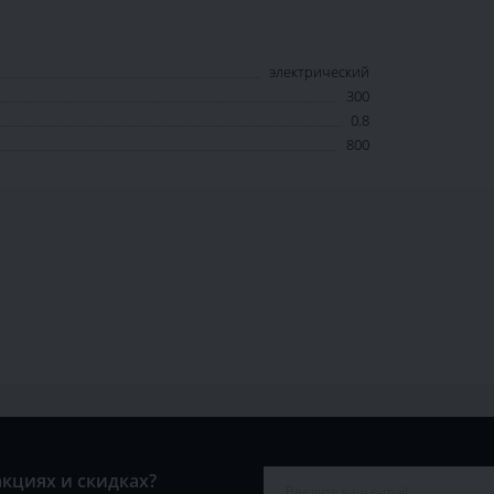
электрический
300
0.8
800
акциях и скидках?