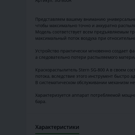
Артикул: SG-800A
Представляем вашему вниманию универсальный 
чтобы максимально точно и аккуратно распылят
Модель соответствует всем предъявляемым тре
максимальный поток воздуха при относительн
Устройство практически мгновенно создает фа
а следовательно потери распыляемого матер
Краскораспылитель Stern SG-800 A в своем со
потока, вследствие этого инструмент быстро а
В систематическом обслуживании механизм не 
Характеризуется аппарат потребляемой мощнос
бара.
Характеристики