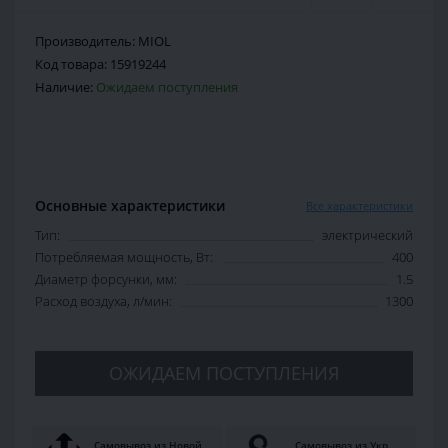
Производитель:
MIOL
Код товара:
15919244
Наличие:
Ожидаем поступления
Основные характеристики
Все характеристики
Тип:
электрический
Потребляемая мощность, Вт:
400
Диаметр форсунки, мм:
1.5
Расход воздуха, л/мин:
1300
ОЖИДАЕМ ПОСТУПЛЕНИЯ
Самовывоз из Новой
Самовывоз из Укр