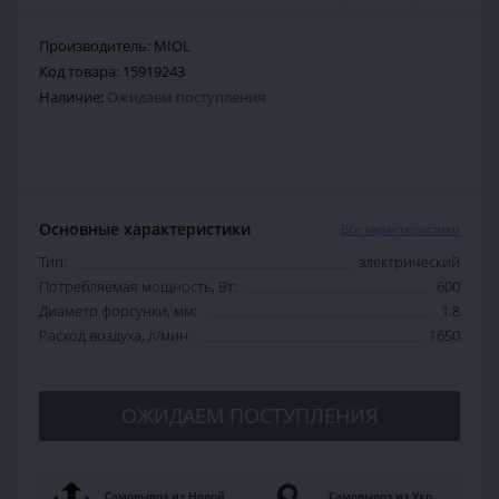
Производитель:
MIOL
Код товара:
15919243
Наличие:
Ожидаем поступления
Основные характеристики
Все характеристики
Тип:
электрический
Потребляемая мощность, Вт:
600
Диаметр форсунки, мм:
1.8
Расход воздуха, л/мин:
1650
ОЖИДАЕМ ПОСТУПЛЕНИЯ
Самовывоз из Новой
Самовывоз из Укр