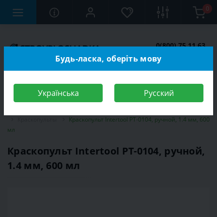
0
0(800) 75 11 63
Заказать звонок
Будь-ласка, оберіть мову
Українська
Русский
Строительный магазин
Инструменты
Электроинструмент
Краскопульты
Краскопульт Intertool PT-0104, ручной, 1.4 мм, 600
мл
Краскопульт Intertool PT-0104, ручной,
1.4 мм, 600 мл