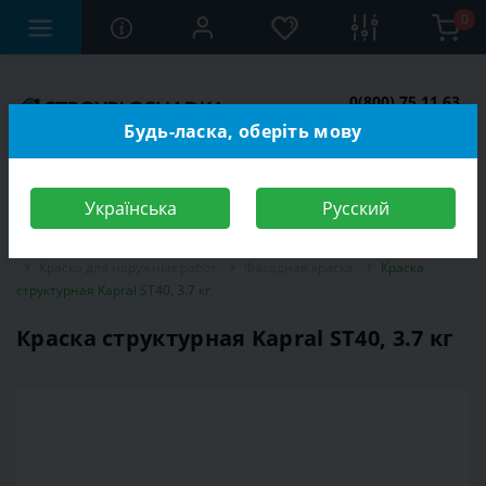
0
0(800) 75 11 63
Заказать звонок
Будь-ласка, оберіть мову
Українська
Русский
Строительный магазин
Отделочные материалы
Краска
Краска для наружных работ
Фасадная краска
Краска
структурная Kapral ST40, 3.7 кг
Краска структурная Kapral ST40, 3.7 кг