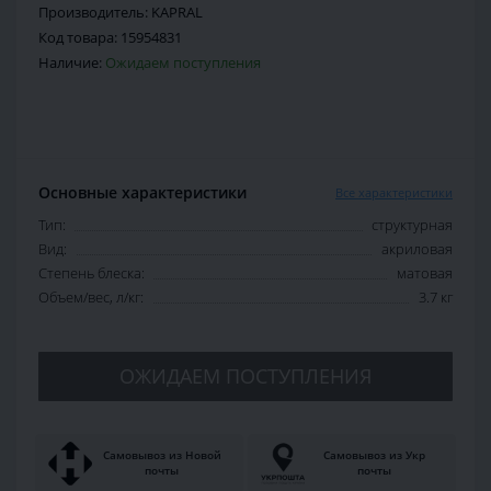
Производитель:
KAPRAL
Код товара:
15954831
Наличие:
Ожидаем поступления
Основные характеристики
Все характеристики
Тип:
структурная
Вид:
акриловая
Степень блеска:
матовая
Объем/вес, л/кг:
3.7 кг
ОЖИДАЕМ ПОСТУПЛЕНИЯ
Самовывоз из Новой
Самовывоз из Укр
почты
почты