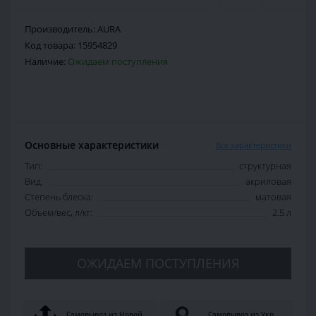
Производитель:
AURA
Код товара:
15954829
Наличие:
Ожидаем поступления
Основные характеристики
Все характеристики
Тип:
структурная
Вид:
акриловая
Степень блеска:
матовая
Объем/вес, л/кг:
2.5 л
ОЖИДАЕМ ПОСТУПЛЕНИЯ
Самовывоз из Новой
Самовывоз из Укр