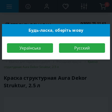
0
0(800) 75 11 63
Заказать звонок
Будь-ласка, оберіть мову
Українська
Русский
Строительный магазин
Отделочные материалы
Краска
Краска для наружных работ
Фасадная краска
Краска
структурная Aura Dekor Struktur, 2.5 л
Краска структурная Aura Dekor
Struktur, 2.5 л