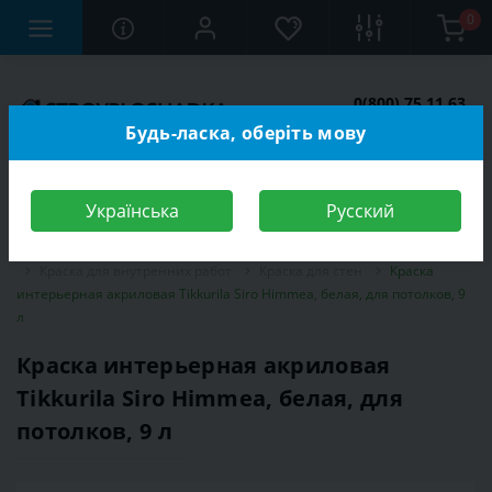
0
0(800) 75 11 63
Заказать звонок
Будь-ласка, оберіть мову
Українська
Русский
Строительный магазин
Отделочные материалы
Краска
Краска для внутренних работ
Краска для стен
Краска
интерьерная акриловая Tikkurila Siro Himmea, белая, для потолков, 9
л
Краска интерьерная акриловая
Tikkurila Siro Himmea, белая, для
потолков, 9 л