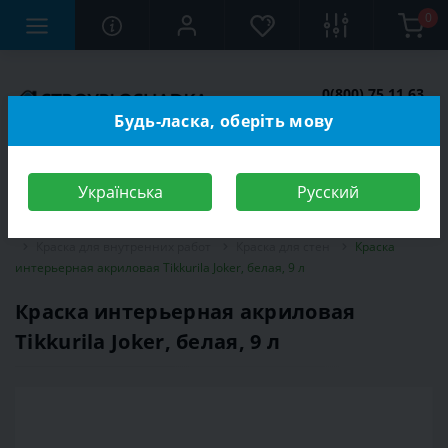
0
0(800) 75 11 63
Заказать звонок
Будь-ласка, оберіть мову
Українська
Русский
Строительный магазин
Отделочные материалы
Краска
Краска для внутренних работ
Краска для стен
Краска
интерьерная акриловая Tikkurila Joker, белая, 9 л
Краска интерьерная акриловая
Tikkurila Joker, белая, 9 л