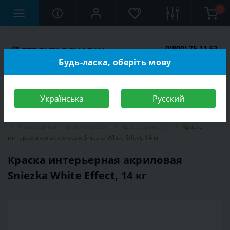
0
0(800) 75 11 63
Заказать звонок
Будь-ласка, оберіть мову
Українська
Русский
Строительный магазин
Отделочные материалы
Краска
Краска для внутренних работ
Краска для стен
Краска
интерьерная акриловая Sniezka White Effect, 14 кг
Краска интерьерная акриловая
Sniezka White Effect, 14 кг