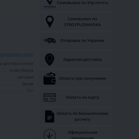
Самовывоз из Укр почты
Самовывоз из
STROYPLOSHADKA
Отправка по Украине
характеристики
Адресная доставка
о-дисперсионная
сухая уборка
матовая
Оплата при получении
белая
7 кг
Оплата на карту
Оплата по безналичному
расчету
Официальная
продукция