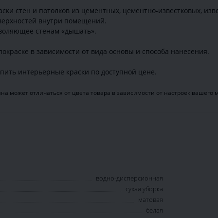
ски стен и потолков из цементных, цементно-известковых, изв
верхностей внутри помещений.
зволяющее стенам «дышать».
 покраске в зависимости от вида основы и способа нанесения.
пить интерьерные краски по доступной цене.
на может отличаться от цвета товара в зависимости от настроек вашего 
водно-дисперсионная
сухая уборка
матовая
белая