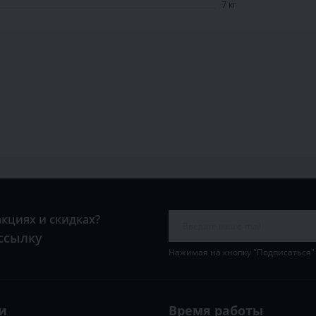
7 кг
акциях и скидках?
ссылку
Нажимая на кнопку "Подписаться"
и
Время работы