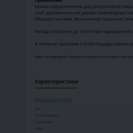
Применение
Краска предназначена для декоративной покра
плит, деревянных или дерево-производных по
Образует матовое, белоснежное покрытие, по
Расход составляет дo 13 м²/л при однократной
В интернет-магазине Стройплощадка можно ку
Цвет интерьерной краски на витрине интернет-магази
Характеристики
КРАСКА ДЛЯ СТЕН
Тип
Устойчивость
Структура
Цвет