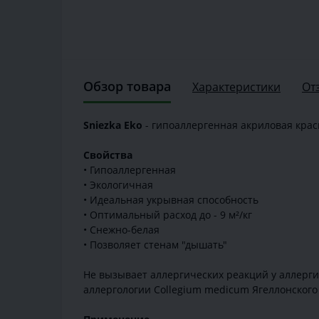
Обзор товара
Характеристики
От
Sniezka Eko
- гипоаллергенная акриловая краск
Свойства
• Гипоаллергенная
• Экологичная
• Идеальная укрывная способность
• Оптимальный расход до - 9 м²/кг
• Снежно-белая
• Позволяет стенам "дышать"
Не вызывает аллергических реакций у аллерг
аллергологии Collegium mediсum Ягеллонского