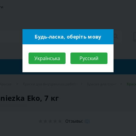
ти
Будь-ласка, оберіть мову
Українська
Русский
Краска
Краска для внутренних работ
Краска для стен
Крас
iezka Eko, 7 кг
Отзывы:
(0)