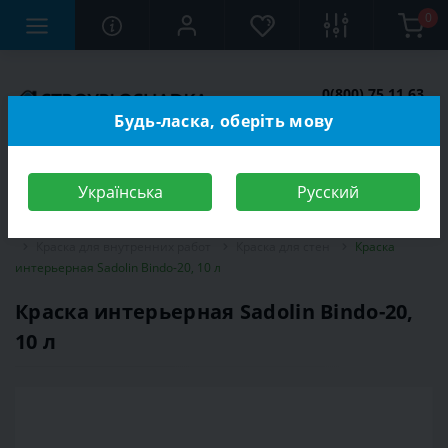
0
0(800) 75 11 63
Заказать звонок
Будь-ласка, оберіть мову
Українська
Русский
Строительный магазин
Отделочные материалы
Краска
Краска для внутренних работ
Краска для стен
Краска
интерьерная Sadolin Bindo-20, 10 л
Краска интерьерная Sadolin Bindo-20,
10 л