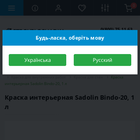
0
0(800) 75 11 63
Заказать звонок
Будь-ласка, оберіть мову
Українська
Русский
Строительный магазин
Отделочные материалы
Краска
Краска для внутренних работ
Краска для стен
Краска
интерьерная Sadolin Bindo-20, 1 л
Краска интерьерная Sadolin Bindo-20, 1
л