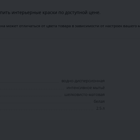
пить интерьерные краски по доступной цене.
на может отличаться от цвета товара в зависимости от настроек вашего 
водно-дисперсионная
интенсивное мытьё
шелковисто-матовая
белая
2.5 л