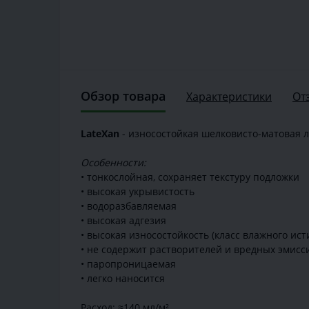
Обзор товара
Характеристики
От
LateXan
- износостойкая шелковисто-матовая л
Особенности:
• тонкослойная, сохраняет текстуру подложки
• высокая укрывистость
• водоразбавляемая
• высокая адгезия
• высокая износостойкость (класс влажного ист
• не содержит растворителей и вредных эмисс
• паропроницаемая
• легко наносится
Расход: ≈140 мл/м²