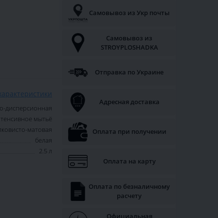
Самовывоз из Укр почты
Самовывоз из
STROYPLOSHADKA
Отправка по Украине
характеристики
Адресная доставка
о-дисперсионная
тенсивное мытьё
ковисто-матовая
Оплата при получении
белая
2.5 л
Оплата на карту
Оплата по безналичному
расчету
Официальная