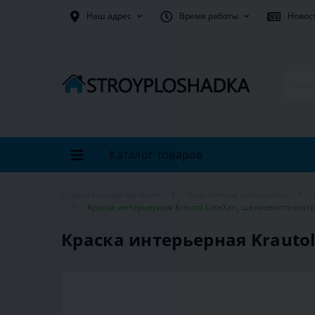
Наш адрес
Время работы
Новос
Каталог товаров
Строительный магазин
Отделочные материалы
Краска интерьерная Krautol LateXan, шелковисто-матов
Краска интерьерная Krautol