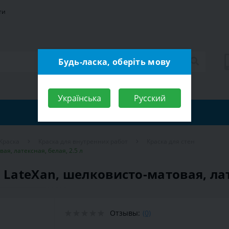
ти
Будь-ласка, оберіть мову
Українська
Русский
Краска
Краска для внутренних работ
Краска для стен
ая, латексная, белая, 2.5 л
 LateXan, шелковисто-матовая, лате
Отзывы:
(0)