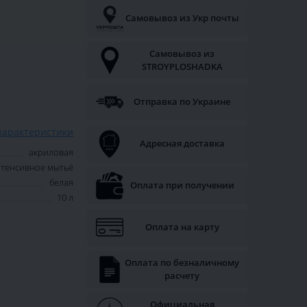
Самовывоз из Укр почты
Самовывоз из
STROYPLOSHADKA
Отправка по Украине
характеристики
Адресная доставка
акриловая
тенсивное мытьё
белая
Оплата при получении
10 л
Оплата на карту
Оплата по безналичному
расчету
Официальная