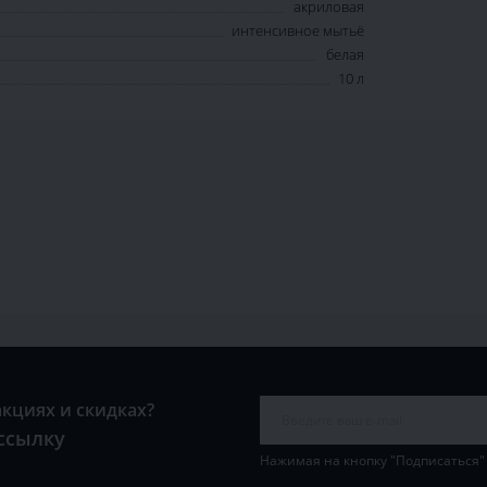
акриловая
интенсивное мытьё
белая
10 л
акциях и скидках?
ссылку
Нажимая на кнопку "Подписаться"