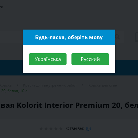
ти
Будь-ласка, оберіть мову
Українська
Русский
Краска
Краска для внутренних работ
Краска для стен
20, белая, 10 л
я Kolorit Interior Premium 20, бел
Отзывы:
(0)