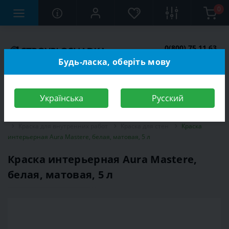
0
0(800) 75 11 63
Заказать звонок
Будь-ласка, оберіть мову
Українська
Русский
Строительный магазин
Отделочные материалы
Краска
Краска для внутренних работ
Краска для стен
Краска
интерьерная Aura Mastere, белая, матовая, 5 л
Краска интерьерная Aura Mastere,
белая, матовая, 5 л