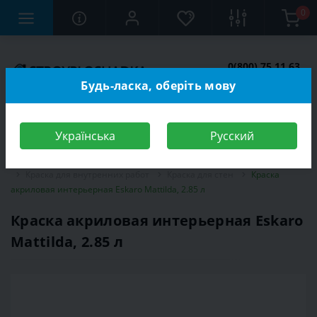
0
0(800) 75 11 63
Заказать звонок
Будь-ласка, оберіть мову
Українська
Русский
Строительный магазин
Отделочные материалы
Краска
Краска для внутренних работ
Краска для стен
Краска
акриловая интерьерная Eskaro Mattilda, 2.85 л
Краска акриловая интерьерная Eskaro
Mattilda, 2.85 л