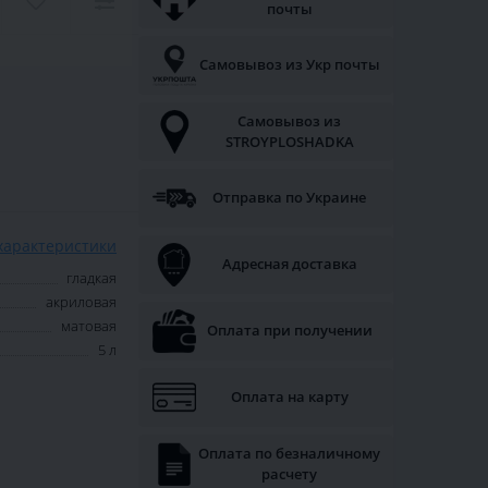
почты
Самовывоз из Укр почты
Самовывоз из
STROYPLOSHADKA
Отправка по Украине
характеристики
Адресная доставка
гладкая
акриловая
матовая
Оплата при получении
5 л
Оплата на карту
Оплата по безналичному
расчету