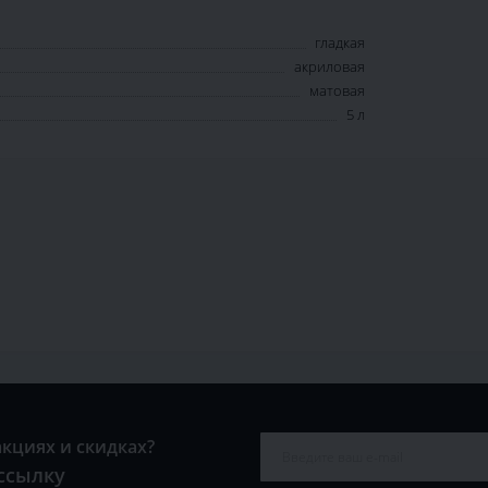
гладкая
акриловая
матовая
5 л
акциях и скидках?
ссылку