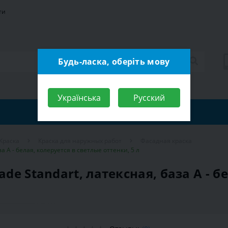
ти
Будь-ласка, оберіть мову
Українська
Русский
Краска
Краска для наружных работ
Фасадная краска
за A - белая, колеруется в светлые оттенки, 5 л
ade Standart, латексная, база A - б