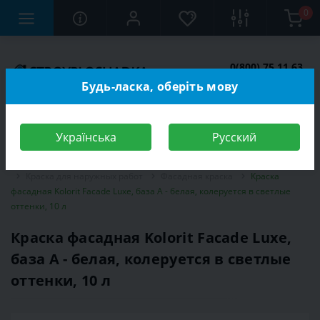
0
0(800) 75 11 63
Заказать звонок
Будь-ласка, оберіть мову
Українська
Русский
Строительный магазин
Отделочные материалы
Краска
Краска для наружных работ
Фасадная краска
Краска
фасадная Kolorit Facade Luxe, база A - белая, колеруется в светлые
оттенки, 10 л
Краска фасадная Kolorit Facade Luxe,
база A - белая, колеруется в светлые
оттенки, 10 л