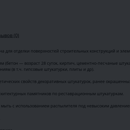
зывов (0)
ена для отделки поверхностей строительных конструкций и элем
(бетон — возраст 28 суток, кирпич, цементно-песчаные штукат
м (в т.ч. гипсовые штукатурки, плиты и др).
етических свойств декоративных штукатурок, ранее окрашенных
рхитектурных памятников по реставрационным штукатуркам.
о мыть с использованием распылителя под невысоким давление
.