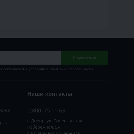
Подписаться
 я соглашаюсь с условиями
Политика безопасности
Наши контакты
0(800) 75 11 63
ица с
г. Днепр, ул. Сичеславская
ье -
Набережная, 5ж
г. Кривой Рог, ул.Леонида