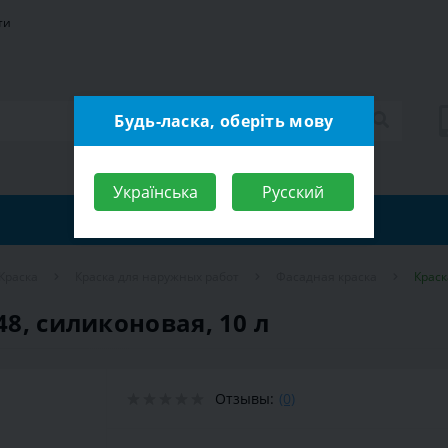
ти
Будь-ласка, оберіть мову
Українська
Русский
Краска
Краска для наружных работ
Фасадная краска
Краск
48, силиконовая, 10 л
Отзывы:
(0)