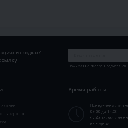
акциях и скидках?
ссылку
Нажимая на кнопку "Подписаться"
и
Время работы
с акцией
Понедельник-пятн
09:00 до 18:00
по суперцене
Суббота, воскресен
ажа
выходной