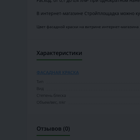
Расход: от 0,1 до 0,4 л/м² при однократном нан
В интернет-магазине Стройплощадка можно ку
Цвет фасадной краски на витрине интернет-магазина 
Характеристики
ФАСАДНАЯ КРАСКА
Тип
Вид
Степень блеска
Объем/вес, л/кг
Отзывов (0)