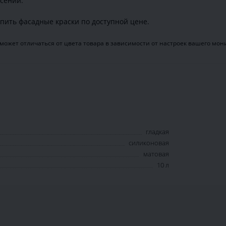
есении.
пить фасадные краски по доступной цене.
может отличаться от цвета товара в зависимости от настроек вашего мон
гладкая
силиконовая
матовая
10 л