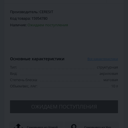
Производитель:
CERESIT
Код товара:
15954780
Наличие:
Ожидаем поступления
Основные характеристики
Все характеристики
Тип:
структурная
Вид:
акриловая
Степень блеска:
матовая
Объем/вес, л/кг:
10 л
ОЖИДАЕМ ПОСТУПЛЕНИЯ
Самовывоз из Новой
Самовывоз из Укр