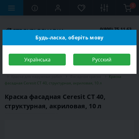
0
0(800) 75 11 63
Заказать звонок
Будь-ласка, оберіть мову
Українська
Русский
Строительный магазин
Отделочные материалы
Краска
Краска для наружных работ
Фасадная краска
Краска
фасадная Ceresit CT 40, структурная, акриловая, 10 л
Краска фасадная Ceresit CT 40,
структурная, акриловая, 10 л