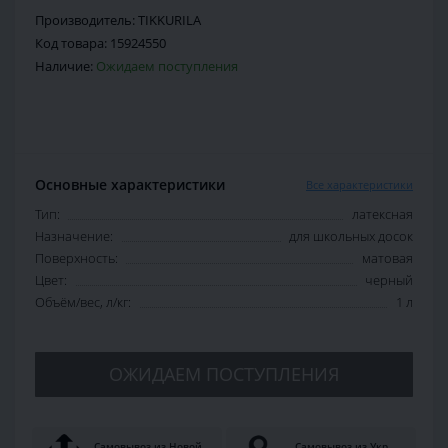
Производитель:
TIKKURILA
Код товара:
15924550
Наличие:
Ожидаем поступления
Основные характеристики
Все характеристики
Тип:
латексная
Назначение:
для школьных досок
Поверхность:
матовая
Цвет:
черный
Объём/вес, л/кг:
1 л
ОЖИДАЕМ ПОСТУПЛЕНИЯ
Самовывоз из Новой
Самовывоз из Укр