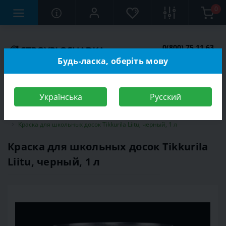
0
0(800) 75 11 63
Заказать звонок
Будь-ласка, оберіть мову
Українська
Русский
Строительный магазин
Отделочные материалы
Эмаль
Краска для школьных досок Tikkurila Liitu, черный, 1 л
Краска для школьных досок Tikkurila
Liitu, черный, 1 л