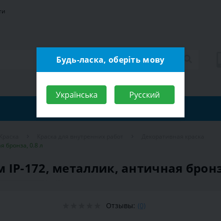
ти
Будь-ласка, оберіть мову
Українська
Русский
Краска
Краска для внутренних работ
Декоративная краска
 бронза, 0.8 л
IP-172, металлик, античная бронза
Отзывы:
(0)