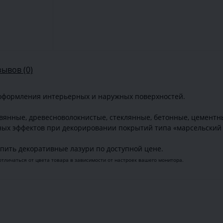
зывов (0)
 оформления интерьерных и наружных поверхностей.
евянные, древесноволокнистые, стеклянные, бетонные, цементн
ных эффектов при декорировании покрытий типа «марсельский 
пить декоративные лазури по доступной цене.
отличаться от цвета товара в зависимости от настроек вашего монитора.