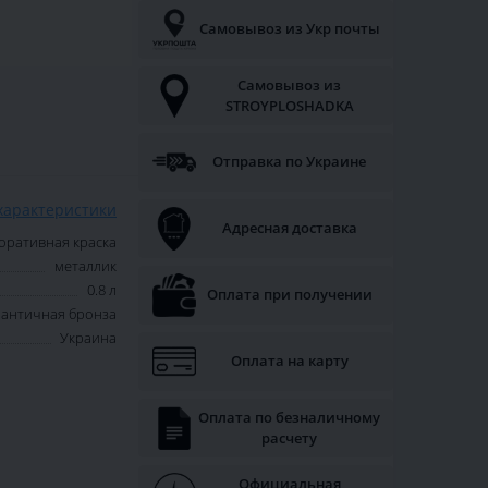
Самовывоз из Укр почты
Самовывоз из
STROYPLOSHADKA
Отправка по Украине
характеристики
Адресная доставка
оративная краска
металлик
0.8 л
Оплата при получении
античная бронза
Украина
Оплата на карту
Оплата по безналичному
расчету
Официальная