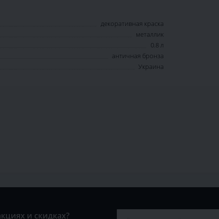
декоративная краска
металлик
0.8 л
античная бронза
Украина
акциях и скидках?