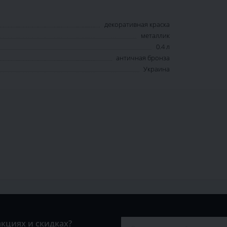
декоративная краска
металлик
0.4 л
античная бронза
Украина
акциях и скидках?