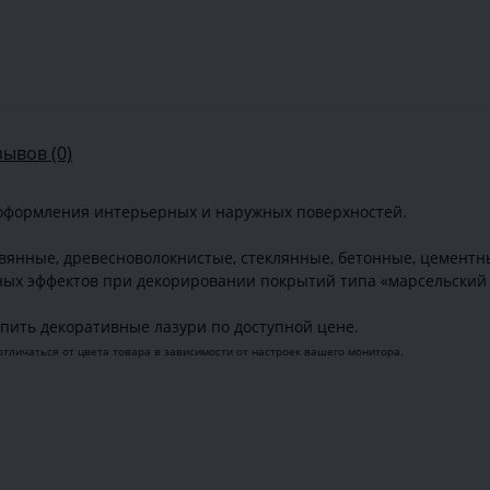
зывов (0)
 оформления интерьерных и наружных поверхностей.
евянные, древесноволокнистые, стеклянные, бетонные, цементн
ных эффектов при декорировании покрытий типа «марсельский 
пить декоративные лазури по доступной цене.
отличаться от цвета товара в зависимости от настроек вашего монитора.