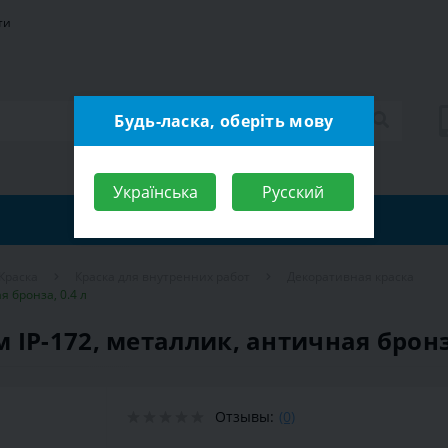
ти
Будь-ласка, оберіть мову
Українська
Русский
Краска
Краска для внутренних работ
Декоративная краска
 бронза, 0.4 л
IP-172, металлик, античная бронза
Отзывы:
(0)