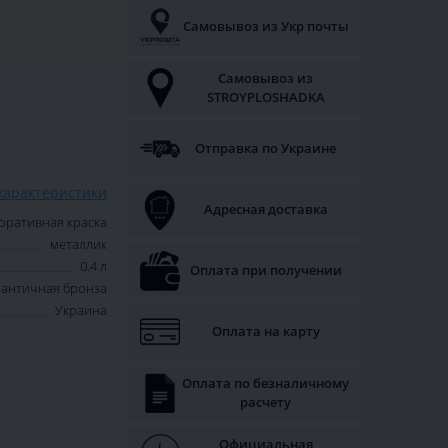
Самовывоз из Укр почты
Самовывоз из
STROYPLOSHADKA
Отправка по Украине
характеристики
Адресная доставка
оративная краска
металлик
0.4 л
Оплата при получении
античная бронза
Украина
Оплата на карту
Оплата по безналичному
расчету
Официальная