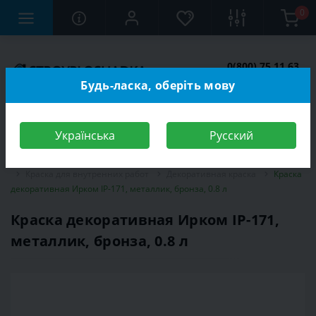
0
0(800) 75 11 63
Заказать звонок
Будь-ласка, оберіть мову
Українська
Русский
Строительный магазин
Отделочные материалы
Краска
Краска для внутренних работ
Декоративная краска
Краска
декоративная Ирком IP-171, металлик, бронза, 0.8 л
Краска декоративная Ирком IP-171,
металлик, бронза, 0.8 л