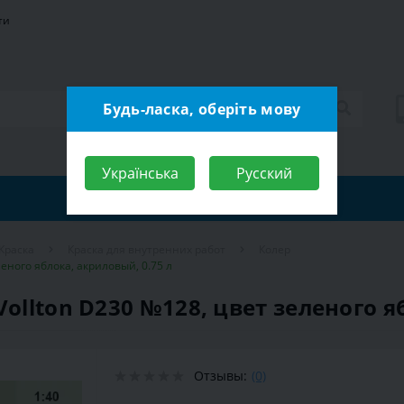
ти
Будь-ласка, оберіть мову
Українська
Русский
Краска
Краска для внутренних работ
Колер
леного яблока, акриловый, 0.75 л
ollton D230 №128, цвет зеленого я
Отзывы:
(0)