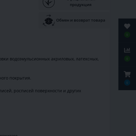
продукция
Обмен и возврат товара
0
ровки водоэмульсионных акриловых, латексных,
0
ного покрытия.
0
писей, росписей поверхности и других
 монитора.