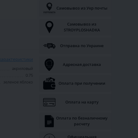
Самовывоз из Укр почты
Самовывоз из
STROYPLOSHADKA
Отправка по Украине
характеристики
Адресная доставка
акриловый
0.75
зеленое яблоко
Оплата при получении
Оплата на карту
Оплата по безналичному
расчету
Официальная