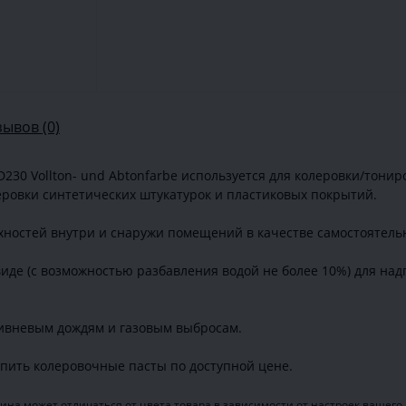
зывов (0)
230 Vollton- und Abtonfarbe используется для колеровки/тони
леровки синтетических штукатурок и пластиковых покрытий.
хностей внутри и снаружи помещений в качестве самостоятель
иде (с возможностью разбавления водой не более 10%) для над
ливневым дождям и газовым выбросам.
пить колеровочные пасты по доступной цене.
ина может отличаться от цвета товара в зависимости от настроек вашего