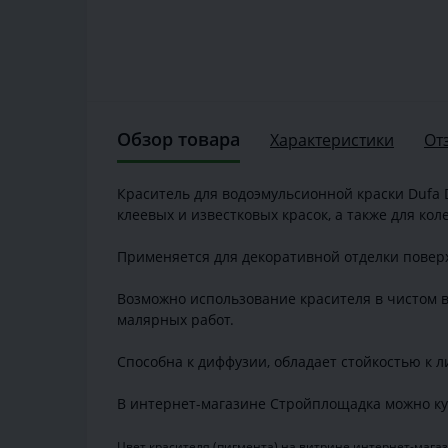
Обзор товара
Характеристики
От
Краситель для водоэмульсионной краски Dufa D
клеевых и известковых красок, а также для ко
Применяется для декоративной отделки повер
Возможно использование красителя в чистом в
малярных работ.
Способна к диффузии, обладает стойкостью к 
В интернет-магазине Стройплощадка можно ку
Цвет красителя (пигмента) на витрине интернет-магаз