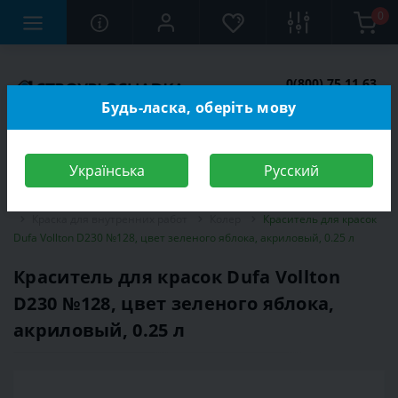
0
0(800) 75 11 63
Заказать звонок
Будь-ласка, оберіть мову
Українська
Русский
Строительный магазин
Отделочные материалы
Краска
Краска для внутренних работ
Колер
Краситель для красок
Dufa Vollton D230 №128, цвет зеленого яблока, акриловый, 0.25 л
Краситель для красок Dufa Vollton
D230 №128, цвет зеленого яблока,
акриловый, 0.25 л