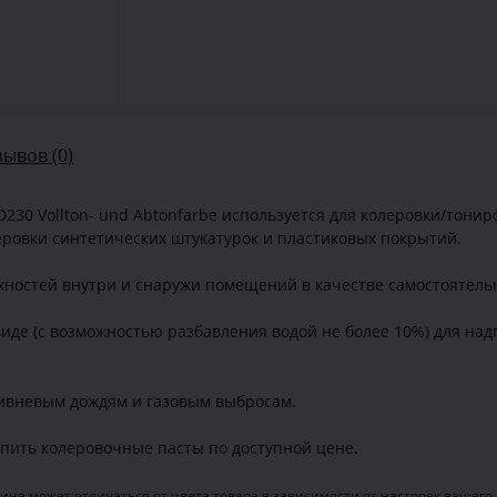
зывов (0)
230 Vollton- und Abtonfarbe используется для колеровки/тони
леровки синтетических штукатурок и пластиковых покрытий.
хностей внутри и снаружи помещений в качестве самостоятель
иде (с возможностью разбавления водой не более 10%) для над
ливневым дождям и газовым выбросам.
пить колеровочные пасты по доступной цене.
ина может отличаться от цвета товара в зависимости от настроек вашего