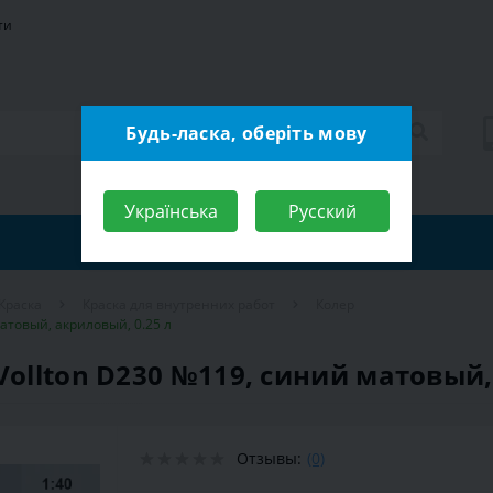
ти
Будь-ласка, оберіть мову
Українська
Русский
Краска
Краска для внутренних работ
Колер
матовый, акриловый, 0.25 л
Vollton D230 №119, синий матовый,
Отзывы:
(0)