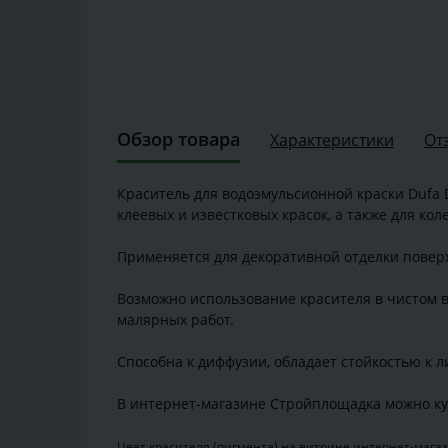
Обзор товара
Характеристики
От
Краситель для водоэмульсионной краски Dufa D
клеевых и известковых красок, а также для ко
Применяется для декоративной отделки повер
Возможно использование красителя в чистом в
малярных работ.
Способна к диффузии, обладает стойкостью к 
В интернет-магазине Стройплощадка можно ку
Цвет красителя (пигмента) на витрине интернет-магаз