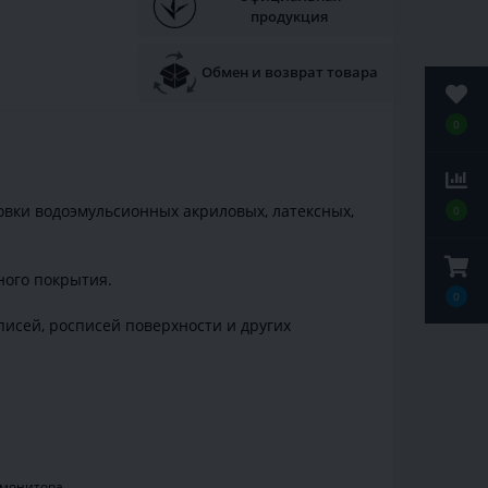
продукция
Обмен и возврат товара
0
ровки водоэмульсионных акриловых, латексных,
0
ного покрытия.
0
писей, росписей поверхности и других
 монитора.