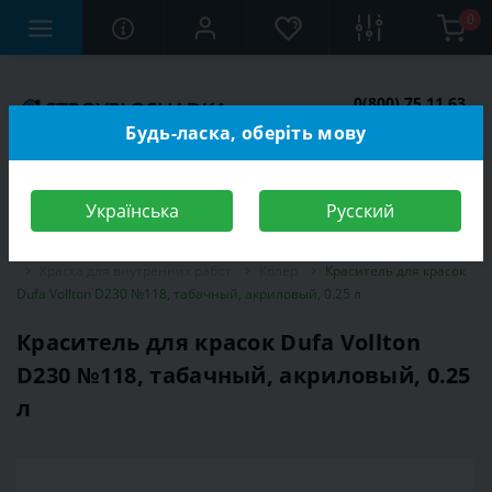
0
0(800) 75 11 63
Заказать звонок
Будь-ласка, оберіть мову
Українська
Русский
Строительный магазин
Отделочные материалы
Краска
Краска для внутренних работ
Колер
Краситель для красок
Dufa Vollton D230 №118, табачный, акриловый, 0.25 л
Краситель для красок Dufa Vollton
D230 №118, табачный, акриловый, 0.25
л