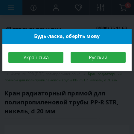
0
0(800) 75 11 63
Заказать звонок
Будь-ласка, оберіть мову
Українська
Русский
Строительный магазин
Сантехника
Трубы и фитинги
Фитинги PPR (ППР) полипропиленовые
Кран радиаторный
прямой для полипропиленовой трубы PP-R STR, никель, d 20 мм
Кран радиаторный прямой для
полипропиленовой трубы PP-R STR,
никель, d 20 мм