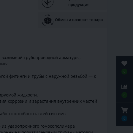
продукция
Обмен и возврат товара
й зажимной трубопроводной арматуры,
лива.
0
угой фитинги и трубы с наружной резьбой — к
ируемой жидкости.
0
ия коррозии и зарастания внутренних частей
работоспособность всей системы
0
» из ударопрочного гомосополимера
ссионные к полиэтиленовым трубам» методом