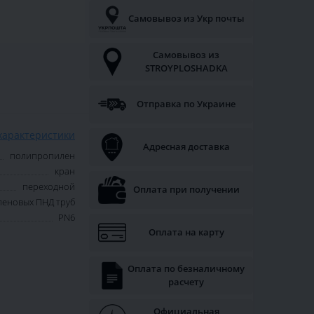
Самовывоз из Укр почты
Самовывоз из
STROYPLOSHADKA
Отправка по Украине
характеристики
Адресная доставка
полипропилен
кран
переходной
Оплата при получении
леновых ПНД труб
PN6
Оплата на карту
Оплата по безналичному
расчету
Официальная