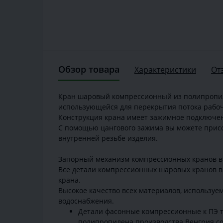
Обзор товара
Характеристики
От
Кран шаровый компрессионный из полипропил
использующейся для перекрытия потока рабоче
Конструкция крана имеет зажимное подключени
С помощью цангового зажима вы можете присое
внутренней резьбе изделия.
Запорный механизм компрессионных кранов в
Все детали компрессионных шаровых кранов в
крана.
Высокое качество всех материалов, используе
водоснабжения.
Детали фасонные компрессионные к ПЭ т
полипропилена производства Венгрия со