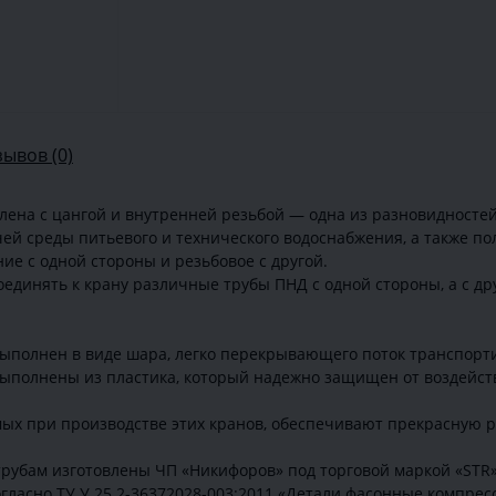
зывов (0)
ена с цангой и внутренней резьбой — одна из разновидносте
й среды питьевого и технического водоснабжения, а также по
е с одной стороны и резьбовое с другой.
динять к крану различные трубы ПНД с одной стороны, а с др
ыполнен в виде шара, легко перекрывающего поток транспорт
ыполнены из пластика, который надежно защищен от воздейств
мых при производстве этих кранов, обеспечивают прекрасную 
рубам изготовлены ЧП «Никифоров» под торговой маркой «STR
гласно ТУ У 25.2-36372028-003:2011 «Детали фасонные компре