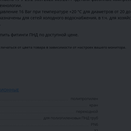
ехнологии.
вление 16 Bar при температуре +20 °С для диаметров от 20 до
начены для сетей холодного водоснабжения, в т.ч. для хозяй
.
пить фитинги ПНД по доступной цене.
личаться от цвета товара в зависимости от настроек вашего монитора.
СИОННЫЕ
полипропилен
кран
переходной
для полиэтиленовых ПНД труб
PN6
32