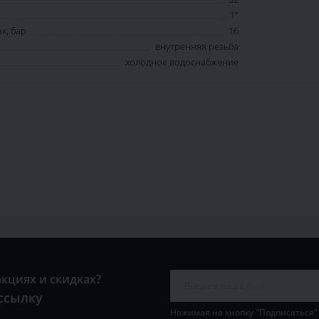
1"
х, бар
16
внутренняя резьба
холодное водоснабжение
акциях и скидках?
ссылку
Нажимая на кнопку "Подписаться"