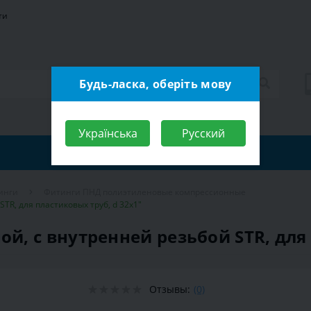
ти
Будь-ласка, оберіть мову
Українська
Русский
инги
Фитинги ПНД полиэтиленовые компрессионные
R, для пластиковых труб, d 32x1″
, с внутренней резьбой STR, для 
Отзывы:
(0)