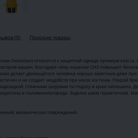
›
зывов (0)
Похожие товары
Сизам Линкольн) относится к защитной одежде премиум-класса. 
аторов машин, благодаря чему ношение СИЗ повышает безопас
юках делает движущегося человека хорошо заметным даже при
астичен и не создаёт неудобств при носке костюма. Покрой брю
подкладкой, стяжными шнурами по подолу и краю капюшона. Д
уретана и поливинилхлорида. Заделка швов герметичная. Ман
знений, механических повреждений.