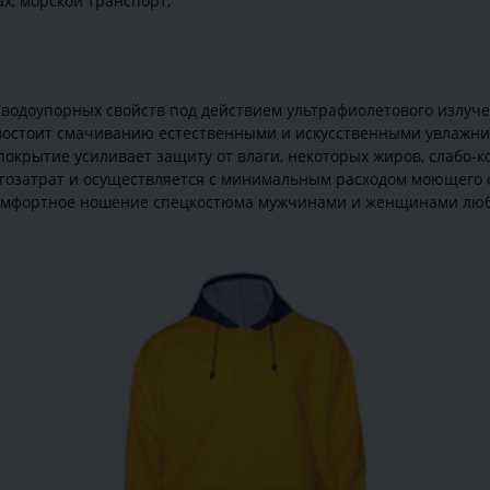
х, морской транспорт;
т водоупорных свойств под действием ультрафиолетового излуче
востоит смачиванию естественными и искусственными увлажни
окрытие усиливает защиту от влаги, некоторых жиров, слабо-
ргозатрат и осуществляется с минимальным расходом моющего 
омфортное ношение спецкостюма мужчинами и женщинами люб