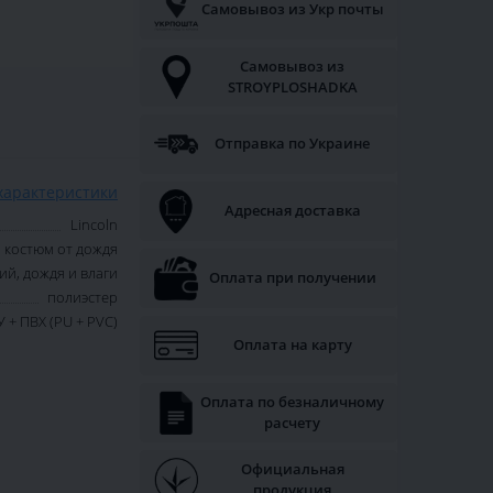
Самовывоз из Укр почты
Самовывоз из
STROYPLOSHADKA
Отправка по Украине
характеристики
Адресная доставка
Lincoln
 костюм от дождя
й, дождя и влаги
Оплата при получении
полиэстер
 + ПВХ (PU + PVC)
Оплата на карту
Оплата по безналичному
расчету
Официальная
продукция