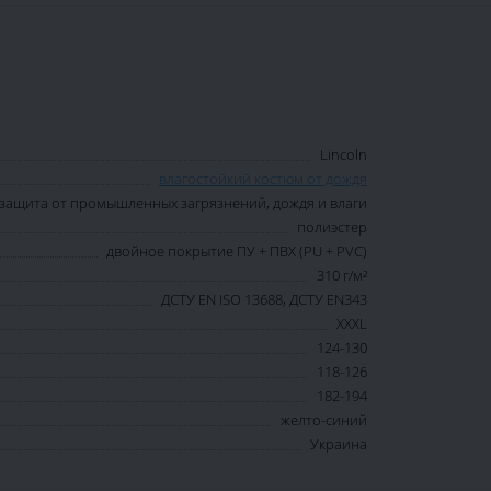
Lincoln
влагостойкий костюм от дождя
защита от промышленных загрязнений, дождя и влаги
полиэстер
двойное покрытие ПУ + ПВХ (PU + PVC)
310 г/м²
ДСТУ EN ISO 13688, ДСТУ EN343
XXXL
124-130
118-126
182-194
желто-синий
Украина