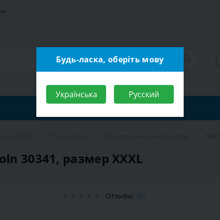
ти
Будь-ласка, оберіть мову
Українська
Русский
щиты (СИЗ)
Спецодежда
Водонепроницаемая одежда
Кост
oln 30341, размер XXXL
Отзывы:
(0)