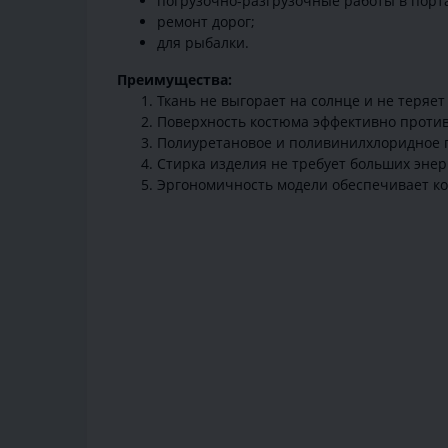
погрузочно-разгрузочные работы в порта
ремонт дорог;
для рыбалки.
Преимущества:
Ткань не выгорает на солнце и не теряе
Поверхность костюма эффективно проти
Полиуретановое и поливинилхлоридное п
Стирка изделия не требует больших эне
Эргономичность модели обеспечивает к