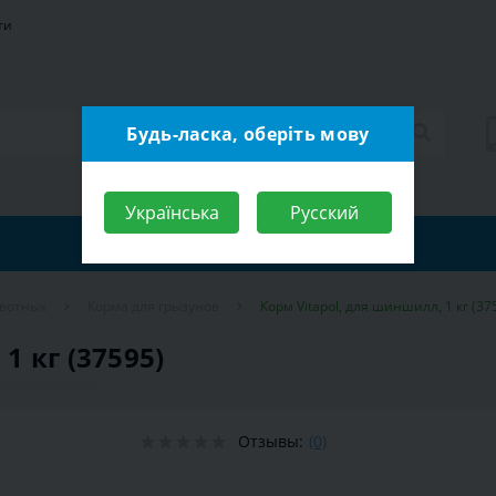
ти
Будь-ласка, оберіть мову
Українська
Русский
ивотных
Корма для грызунов
Корм Vitapol, для шиншилл, 1 кг (37
1 кг (37595)
Отзывы:
(0)