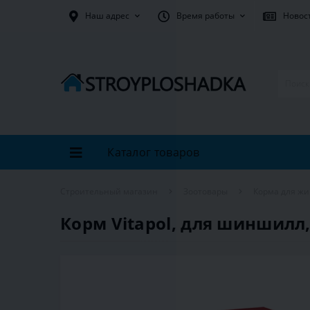
Наш адрес
Время работы
Новос
Каталог товаров
Строительный магазин
Зоотовары
Корма для ж
Корм Vitapol, для шиншилл, 