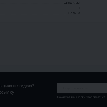
шиншиллы
1
Польша
акциях и скидках?
ссылку
Нажимая на кнопку "Подписаться"