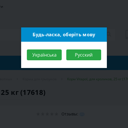
ти
Будь-ласка, оберіть мову
Українська
Русский
ивотных
Корма для грызунов
Корм Vitapol, для кроликов, 25 кг (17
25 кг (17618)
Отзывы:
(0)