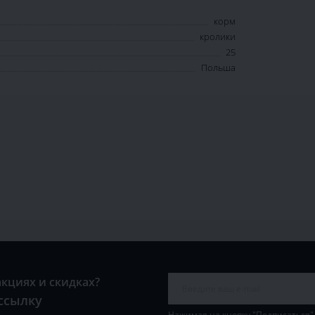
корм
кролики
25
Польша
акциях и скидках?
ссылку
Нажимая на кнопку "Подписаться"