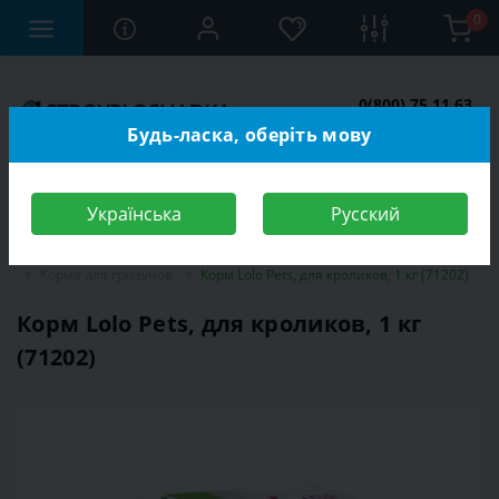
0
0(800) 75 11 63
Заказать звонок
Будь-ласка, оберіть мову
Українська
Русский
Строительный магазин
Зоотовары
Корма для животных
Корма для грызунов
Корм Lolo Pets, для кроликов, 1 кг (71202)
Корм Lolo Pets, для кроликов, 1 кг
(71202)