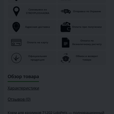
Самовывоз из
Отправка по Украине
STROYPLOSHADKA
Адресная доставка
Оплата при получении
Оплата по
Оплата на карту
безналичному расчету
Официальная
Обмен и возврат
продукция
товара
Обзор товара
Характеристики
Отзывов (0)
Корм для кроликов 71202 LoloPets — полнорационный