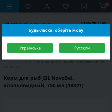
0
0(800) 75 11 63
Заказать звонок
Будь-ласка, оберіть мову
Українська
Русский
Строительный магазин
Зоотовары
Корма для животных
Корма для рыб
Корм для рыб JBL NovoBel, хлопьевидный, 750
мл (18321)
Корм для рыб JBL NovoBel,
хлопьевидный, 750 мл (18321)