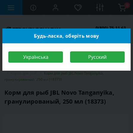
0
0(800) 75 11 63
Заказать звонок
Будь-ласка, оберіть мову
Українська
Русский
Строительный магазин
Зоотовары
Корма для животных
Корма для рыб
Корм для рыб JBL Novo Tanganyika,
гранулированый, 250 мл (18373)
Корм для рыб JBL Novo Tanganyika,
гранулированый, 250 мл (18373)