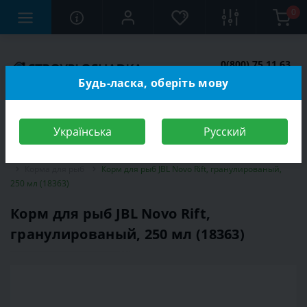
0
0(800) 75 11 63
Заказать звонок
Будь-ласка, оберіть мову
Українська
Русский
Строительный магазин
Зоотовары
Корма для животных
Корма для рыб
Корм для рыб JBL Novo Rift, гранулированый,
250 мл (18363)
Корм для рыб JBL Novo Rift,
гранулированый, 250 мл (18363)