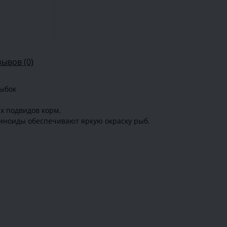
зывов (0)
рыбок
х подвидов корм.
отиноиды обеспечивают яркую окраску рыб.