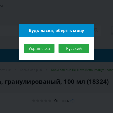
ти
Будь-ласка, оберіть мову
Українська
Русский
ивотных
Корма для рыб
Корм для рыб JBL Novo Betta, гранулиров
a, гранулированый, 100 мл (18324)
Отзывы:
(0)