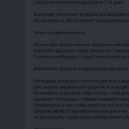
Обработку можно проводить раз в 7-14 дней.
Внимание: Насекомые и паразиты с высоким по
Оставшиеся на обработанной площади комары п
Меры предосторожности
Опасен при проглатывании, вдыхании или про
Избегайте вдыхания спрея, контактов с глазам
Тщательно мойте руки с водой и мылом после 
ВНИМАНИЕ! Держите в недоступном для детей 
Пестициды предельно токсичны для рыб и вод
Для защиты окружающей среды не используйте
Распыляйте средство в тихую погоду, когда д
смывания пестицидов с обрабатываемой повер
Позаботьтесь о том, чтобы спрей не попал в п
Средство является высокотоксичным для пчел
Не используйте спрей возле электрического о