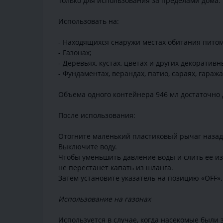
Только для использования за пределами дома.
Использовать на:
- Находящихся снаружи местах обитания питом
- Газонах;
- Деревьях, кустах, цветах и других декоратив
- Фундаментах, верандах, патио, сараях, гаража
Объема одного контейнера 946 мл достаточно 
После использования:
Отогните маленький пластиковый рычаг назад 
Выключите воду.
Чтобы уменьшить давление воды и слить ее из 
не перестанет капать из шланга.
Затем установите указатель на позицию «OFF».
Использование на газонах
Используется в случае, когда насекомые были