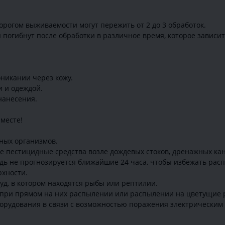
рогом выживаемости могут пережить от 2 до 3 обработок.
огибнут после обработки в различное время, которое зависит
никании через кожу.
и и одеждой.
нанесения.
месте!
ных организмов.
 пестицидные средства возле дождевых стоков, дренажных кан
ождь не прогнозируется ближайшие 24 часа, чтобы избежать ра
хности.
руд, в котором находятся рыбы или рептилии.
 при прямом на них распылении или распылении на цветущие 
борудования в связи с возможностью поражения электрическим 