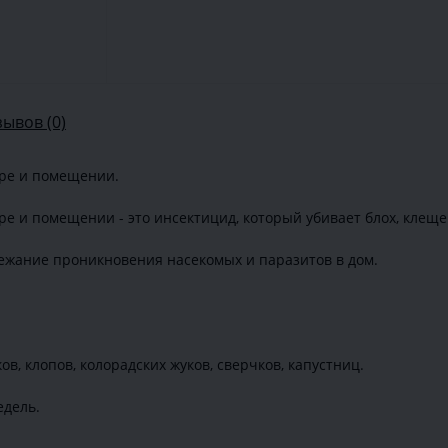
зывов (0)
оре и помещении.
е и помещении - это инсектицид, который убивает блох, клеще
бежание проникновения насекомых и паразитов в дом.
ков, клопов, колорадских жуков, сверчков, капустниц.
едель.