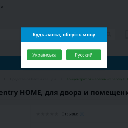
ти
Будь-ласка, оберіть мову
Українська
Русский
Средства от блох и клещей
Концентрат от насекомых Sentry HO
entry HOME, для двора и помещений
Отзывы:
(0)