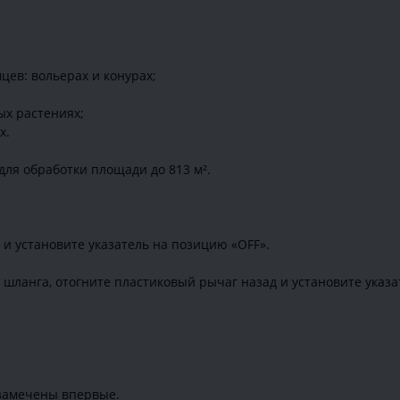
цев: вольерах и конурах;
ных растениях;
х.
для обработки площади до 813 м².
и установите указатель на позицию «OFF».
шланга, отогните пластиковый рычаг назад и установите указат
 замечены впервые.