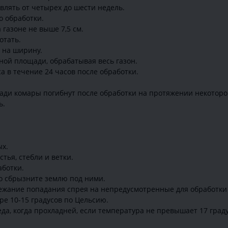
лять от четырех до шести недель.
о обработки.
газоне не выше 7,5 см.
отать.
 на ширину.
ной площади, обрабатывая весь газон.
а в течение 24 часов после обработки.
ди комары погибнут после обработки на протяжении некоторог
ь.
ых.
тья, стебли и ветки.
аботки.
о сбрызните землю под ними.
бежание попадания спрея на непредусмотренные для обработки
е 10-15 градусов по Цельсию.
да, когда прохладней, если температура не превышает 17 граду