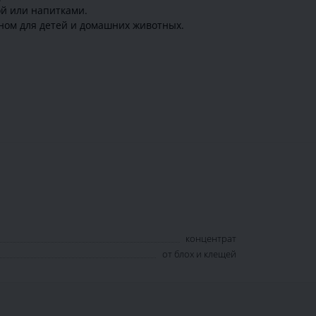
ой или напитками.
пном для детей и домашних животных.
концентрат
от блох и клещей