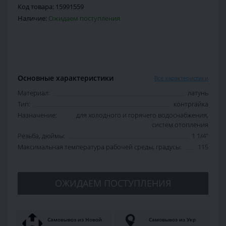
Код товара:
15991559
Наличие:
Ожидаем поступления
Основные характеристики
Все характеристики
Материал:
латунь
Тип:
контргайка
Назначение:
для холодного и горячего водоснабжения,
систем отопления
Резьба, дюймы:
1 1/4"
Максимальная температура рабочей среды, градусы:
115
ОЖИДАЕМ ПОСТУПЛЕНИЯ
Самовывоз из Новой
Самовывоз из Укр