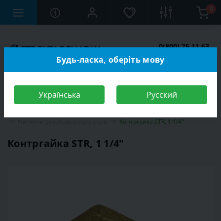
0
0(800) 75 11 63
Заказать звонок
Будь-ласка, оберіть мову
Українська
Русский
Строительный магазин
Сантехника
Трубы и фитинги
Фитинги резьбовые латунные
Контргайка STR, 1 1/4″
Контргайка STR, 1 1/4″