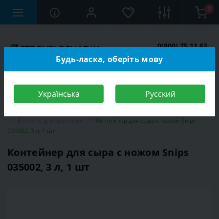
0
0(800) 75 11 63
Заказать звонок
Будь-ласка, оберіть мову
Українська
Русский
Строительный магазин
Бытовые товары
Кухонная посуда
Ёмкости для хранения
Контейнер для сыра с ножом Snips
035002, 3 л, 1 шт
Контейнер для сыра с ножом Snips
035002, 3 л, 1 шт