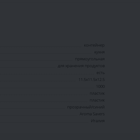
контейнер
кухня
прямоугольная
для хранения продуктов
есть
11.5х11.5х12.5
1000
пластик
пластик
прозрачный/синий
Aroma Savers
Италия