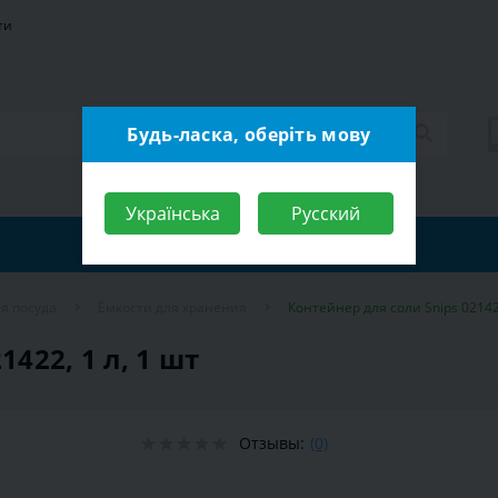
ти
Будь-ласка, оберіть мову
Українська
Русский
я посуда
Ёмкости для хранения
Контейнер для соли Snips 021422
422, 1 л, 1 шт
Отзывы:
(0)