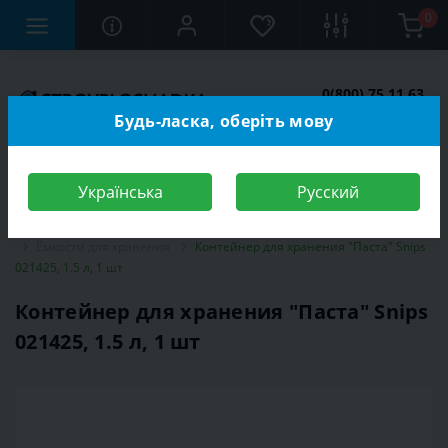
0
0(800) 75 11 63
Заказать звонок
Будь-ласка, оберіть мову
Українська
Русский
Строительный магазин
Бытовые товары
Кухонная посуда
Ёмкости для хранения
Контейнер для хранения ″Паста″ Snips
021425, 1.5 л, 1 шт
Контейнер для хранения ″Паста″ Snips
021425, 1.5 л, 1 шт