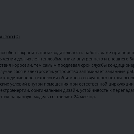
зывов (0)
пособен сохранять производительность работы даже при пере
тяжении долгих лет теплообменники внутреннего и внешнего 
твия коррозии, тем самым продлевая срок службы кондиционер
учае сбоя в электросети, устройство запоминает заданные ра
в кондиционере технология объемного воздушного потока осно
ких условий внутри помещения при естественной циркуляции 
лектроэнергии, оригинальный дизайн, устойчивость к перепа
тия на данную модель составляет 24 месяца.