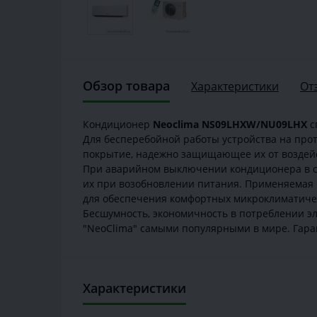
Обзор товара
Характеристики
От
Кондиционер
Neoclima NS09LHXW/NU09LHX
с
Для бесперебойной работы устройства на про
покрытие, надежно защищающее их от воздейс
При аварийном выключении кондиционера в сл
их при возобновлении питания. Применяемая 
для обеспечения комфортных микроклиматичес
Бесшумность, экономичность в потреблении э
"NeoClima" самыми популярными в мире. Гаран
Характеристики