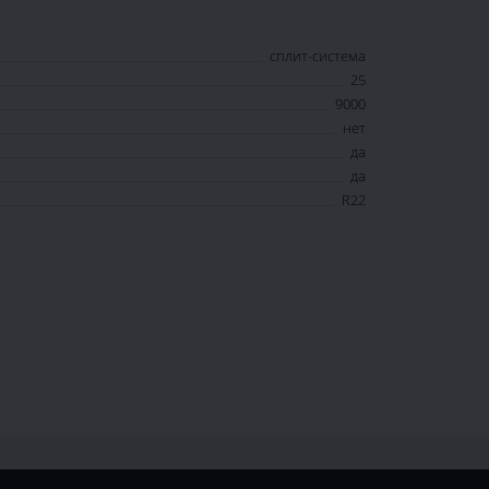
сплит-система
25
9000
нет
да
да
R22