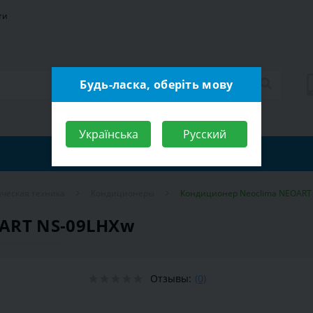
ти
Будь-ласка, оберіть мову
Українська
Русский
ческая техника
Кондиционеры
Кондиционер Neoclima NEOART
ART NS-09LHXw
Отзывы:
(0)