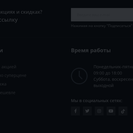
акциях и скидках?
ссылку
Нажимая на кнопку "Подписаться"
и
Время работы
с акцией
Понедельник-пятн
09:00 до 18:00
по суперцене
Суббота, воскресен
ажа
выходной
дешевле
Мы в социальных сетях: