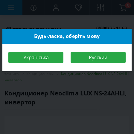
0
0(800) 75 11 63
Заказать звонок
Будь-ласка, оберіть мову
Українська
Русский
Строительный магазин
Электротехника
Климатическая
техника
Кондиционеры
Кондиционер Neoclima LUX NS-24AHLI,
инвертор
Кондиционер Neoclima LUX NS-24AHLI,
инвертор