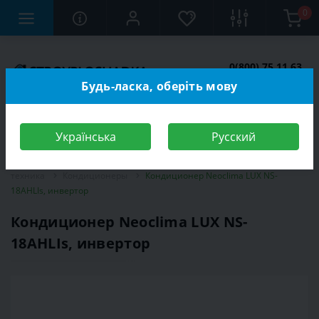
0
0(800) 75 11 63
Заказать звонок
Будь-ласка, оберіть мову
Українська
Русский
Строительный магазин
Электротехника
Климатическая
техника
Кондиционеры
Кондиционер Neoclima LUX NS-
18AHLIs, инвертор
Кондиционер Neoclima LUX NS-
18AHLIs, инвертор