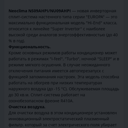
Neoclima NS09AHPI/NU09AHPI
— новая инверторная
сплит-система настенного типа серии "EUROPA" — это
максимально функциональная модель "Hi-End" класса,
относится к линейке "Super Invertor" с наиболее
высокой среди аналогов энергоэффективностью (до 40
% в год).
Функциональность.
Кроме основных режимов работы кондиционер может
работать в режимах "I-feel", "Turbo", ночной "SLEEP" и в
режиме мягкого осушения. В случае неожиданного
отключения питания имеется автоперезапуск с
функцией запоминания настроек. Эта модель способна
работать на обогрев при низких температурах
наружного воздуха (до -15 °С). Обслуживаемая площадь
до 30 кв.м. Сплит-система работает на
озонобезопасном фреоне R410A.
Очистка воздуха.
Для очистки воздуха в этом кондиционере установлен
инновационный электростатический плазменный
фильтр, который за счет электрического поля убирает