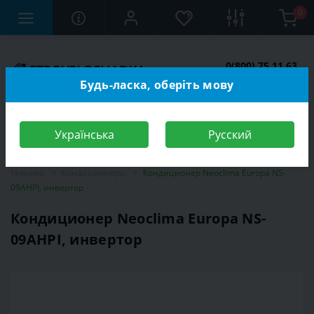
0
0(800) 75 11 63
Заказать звонок
Будь-ласка, оберіть мову
Українська
Русский
Строительный магазин
Электротехника
Климатическая
техника
Кондиционеры
Кондиционер Neoclima Europa NS-
09AHPI, инвертор
Кондиционер Neoclima Europa NS-
09AHPI, инвертор