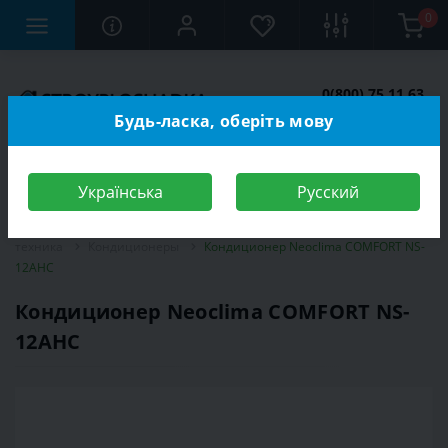
0
0(800) 75 11 63
Заказать звонок
Будь-ласка, оберіть мову
Українська
Русский
Строительный магазин
Электротехника
Климатическая
техника
Кондиционеры
Кондиционер Neoclima COMFORT NS-
12AHC
Кондиционер Neoclima COMFORT NS-
12AHC