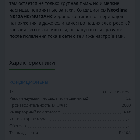
там остается не только крупная пыль, но и мелкие
частицы, неприятные запахи. Кондиционер
Neoclima
NS12AHC/NU12AHC
хорошо защищен от перепадов
напряжения, а даже если качество наших электросетей
заставит его выключиться, он запуститься сразу же
после появления тока в сети с теми же настройками.
Характеристики
КОНДИЦИОНЕРЫ
Тип
сплит-система
Рекомендуемая площадь помещения, м2
32
Производительность, BTU/час
12000
Инверторный компрессор
нет
Ионизатор воздуха
да
Обогрев
да
Тип хладагента
R410A