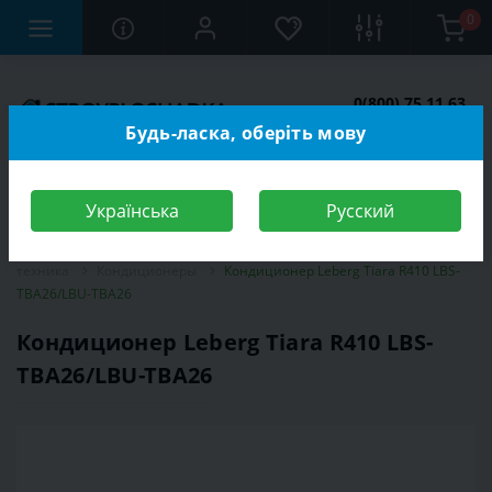
0
0(800) 75 11 63
Заказать звонок
Будь-ласка, оберіть мову
Українська
Русский
Строительный магазин
Электротехника
Климатическая
техника
Кондиционеры
Кондиционер Leberg Tiara R410 LBS-
TBA26/LBU-TBA26
Кондиционер Leberg Tiara R410 LBS-
TBA26/LBU-TBA26